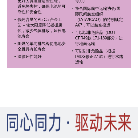
更好的宽温度适应性能，
每月)
避免热失控，确保电池的可
符合国际航空运输协会/国
靠性和安全性
际民间航空组织
低钙含量的Pb-Ca 合金工
（IATA/ICAO）的特别规定
艺 – 较大限度降低板栅腐
A67，可以航空投运
蚀，减少气体排放，延长电
可以以非危险品（DOT-
池寿命
CFR49款 171-189部分）进
阻燃的单向排气阀使电池安
行地面运输
全且具有长寿命
可以以非危险品（根据
深循环性能好
IMDG修正27 款）进行水路
运输