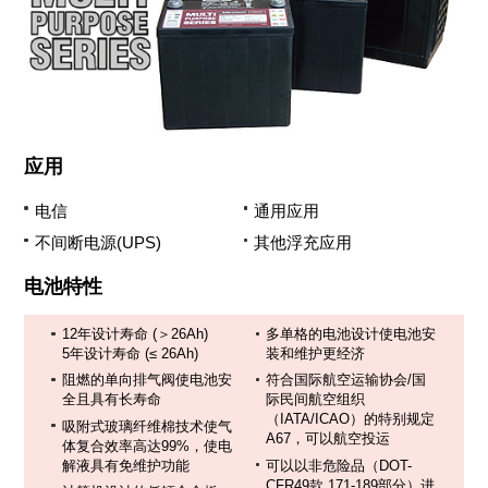
应用
电信
通用应用
不间断电源(UPS)
其他浮充应用
电池特性
12年设计寿命 (＞26Ah)
多单格的电池设计使电池安
5年设计寿命 (≤ 26Ah)
装和维护更经济
阻燃的单向排气阀使电池安
符合国际航空运输协会/国
全且具有长寿命
际民间航空组织
（IATA/ICAO）的特别规定
吸附式玻璃纤维棉技术使气
A67，可以航空投运
体复合效率高达99%，使电
解液具有免维护功能
可以以非危险品（DOT-
CFR49款 171-189部分）进