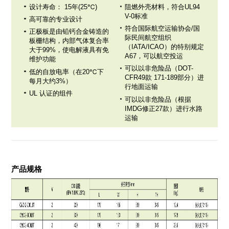
设计寿命： 15年(25℃)
阻燃外壳材料，符合UL94
V-0标准
高可靠的专业设计
符合国际航空运输协会/国
正极板是由铅钙合金铸造的
际民间航空组织
板栅结构，内部气体复合率
（IATA/ICAO）的特别规定
大于99%，使电解液具有免
A67，可以航空投运
维护功能
可以以非危险品（DOT-
低的自放电率（在20℃下
CFR49款 171-189部分）进
每月大约3%）
行地面运输
UL 认证的组件
可以以非危险品（根据
IMDG修正27款）进行水路
运输
产品规格